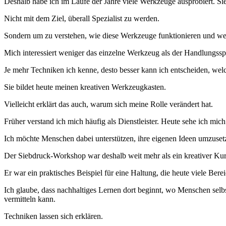
Deshalb habe ich im Laufe der Jahre viele Werkzeuge ausprobiert. Si
Nicht mit dem Ziel, überall Spezialist zu werden.
Sondern um zu verstehen, wie diese Werkzeuge funktionieren und wel
Mich interessiert weniger das einzelne Werkzeug als der Handlungsspi
Je mehr Techniken ich kenne, desto besser kann ich entscheiden, welch
Sie bildet heute meinen kreativen Werkzeugkasten.
Vielleicht erklärt das auch, warum sich meine Rolle verändert hat.
Früher verstand ich mich häufig als Dienstleister. Heute sehe ich mich 
Ich möchte Menschen dabei unterstützen, ihre eigenen Ideen umzusetzen,
Der Siebdruck-Workshop war deshalb weit mehr als ein kreativer Kur
Er war ein praktisches Beispiel für eine Haltung, die heute viele Bere
Ich glaube, dass nachhaltiges Lernen dort beginnt, wo Menschen selbs
vermitteln kann.
Techniken lassen sich erklären.