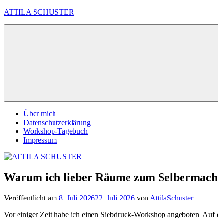
Zum
ATTILA SCHUSTER
Inhalt
springen
Es
bleibt
spannend
Über mich
Datenschutzerklärung
Workshop-Tagebuch
Impressum
Warum ich lieber Räume zum Selbermachen 
Veröffentlicht am
8. Juli 2026
22. Juli 2026
von
AttilaSchuster
Vor einiger Zeit habe ich einen Siebdruck-Workshop angeboten. Auf d