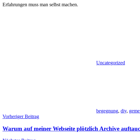
Erfahrungen muss man selbst machen.
Uncategorized
begegnung
,
diy
,
geme
Beitragsnavigation
Vorheriger Beitrag
Warum auf meiner Webseite plötzlich Archive auftau