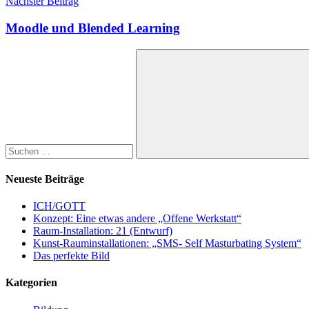
Nächster Beitrag
Moodle und Blended Learning
Suchen
nach:
Suchen
Neueste Beiträge
ICH/GOTT
Konzept: Eine etwas andere „Offene Werkstatt“
Raum-Installation: 21 (Entwurf)
Kunst-Rauminstallationen: „SMS- Self Masturbating System“
Das perfekte Bild
Kategorien