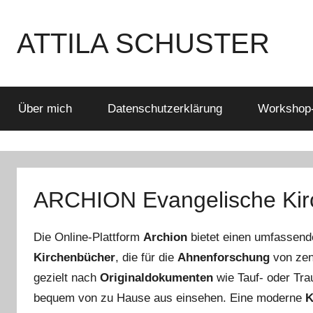
Zum
Inhalt
ATTILA SCHUSTER
springen
Es
bleibt
spannend
Über mich
Datenschutzerklärung
Workshop
ARCHION Evangelische Kir
Die Online-Plattform
Archion
bietet einen umfassende
Kirchenbücher
, die für die
Ahnenforschung
von zen
gezielt nach
Originaldokumenten
wie Tauf- oder Tra
bequem von zu Hause aus einsehen. Eine moderne
K