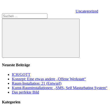
Uncategorized
Suchen
nach:
Suchen
Neueste Beiträge
ICH/GOTT
Konzept: Eine etwas andere „Offene Werkstatt“
Raum-Installation: 21 (Entwurf)
Kunst-Rauminstallationen: „SMS- Self Masturbating System“
Das perfekte Bild
Kategorien