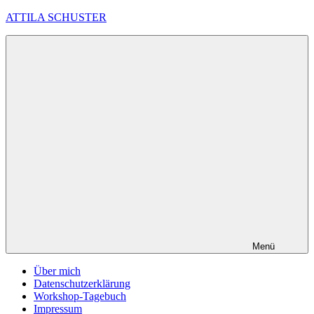
Zum
ATTILA SCHUSTER
Inhalt
springen
Es
bleibt
spannend
Menü
Über mich
Datenschutzerklärung
Workshop-Tagebuch
Impressum