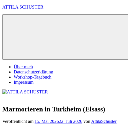
Zum
ATTILA SCHUSTER
Inhalt
springen
Es
bleibt
spannend
Über mich
Datenschutzerklärung
Workshop-Tagebuch
Impressum
Marmorieren in Turkheim (Elsass)
Veröffentlicht am
15. Mai 2026
22. Juli 2026
von
AttilaSchuster