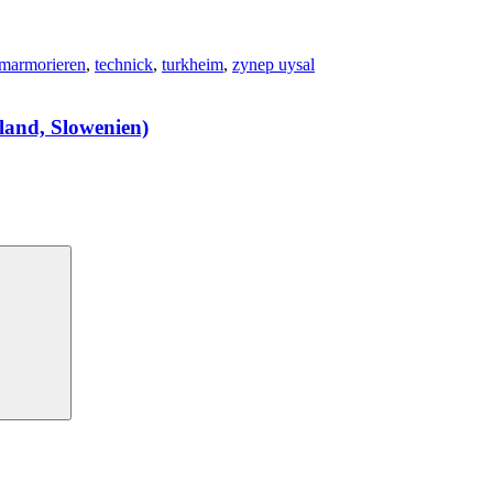
marmorieren
,
technick
,
turkheim
,
zynep uysal
land, Slowenien)