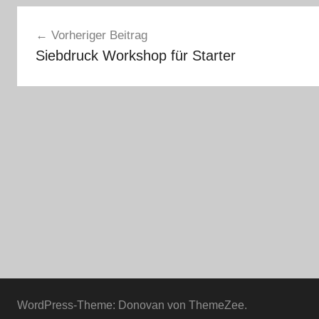
Beitragsnavigation
Vorheriger Beitrag
Siebdruck Workshop für Starter
WordPress-Theme: Donovan von ThemeZee.