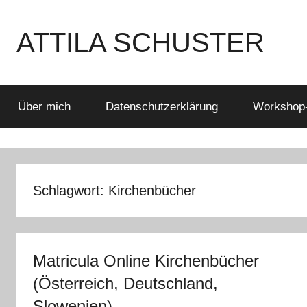
Zum
Inhalt
ATTILA SCHUSTER
springen
Es
bleibt
spannend
Über mich
Datenschutzerklärung
Workshop
Schlagwort:
Kirchenbücher
Matricula Online Kirchenbücher
(Österreich, Deutschland,
Slowenien)