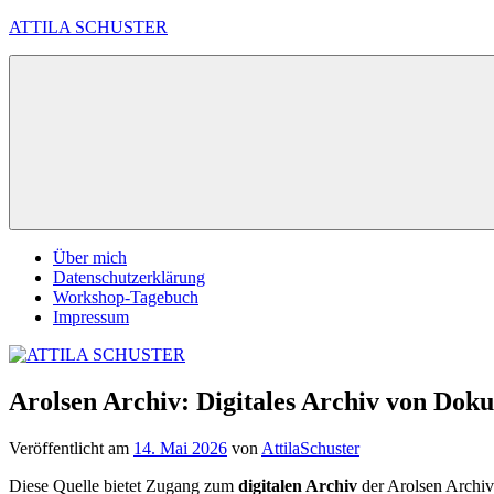
Zum
ATTILA SCHUSTER
Inhalt
springen
Es
bleibt
spannend
Über mich
Datenschutzerklärung
Workshop-Tagebuch
Impressum
Arolsen Archiv: Digitales Archiv von Doku
Veröffentlicht am
14. Mai 2026
von
AttilaSchuster
Diese Quelle bietet Zugang zum
digitalen Archiv
der Arolsen Archi