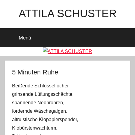
Zum
ATTILA SCHUSTER
Inhalt
springen
Es
bleibt
Menü
spannend
5 Minuten Ruhe
Beißende Schlüssellöcher,
grinsende Lüftungsschächte,
spannende Neonröhren,
fordernde Wäschegalgen,
altruistische Klopapierspender,
Klobürstenwachturm,