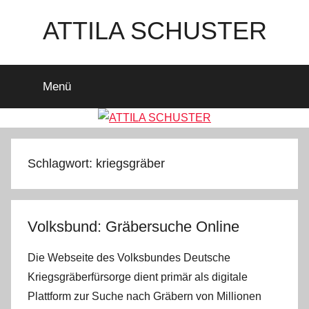
Zum
ATTILA SCHUSTER
Inhalt
springen
Es
bleibt
Menü
spannend
Schlagwort:
kriegsgräber
Volksbund: Gräbersuche Online
Die Webseite des Volksbundes Deutsche
Kriegsgräberfürsorge dient primär als digitale
Plattform zur Suche nach Gräbern von Millionen